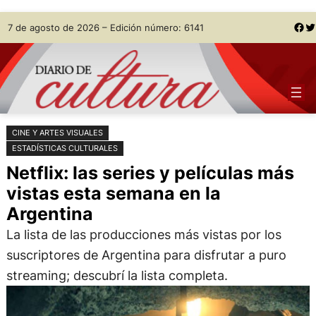
Saltar
Skip
Facebook
Twitter
7 de agosto de 2026 – Edición número: 6141
al
to
contenido
content
CINE Y ARTES VISUALES
ESTADÍSTICAS CULTURALES
Netflix: las series y películas más
vistas esta semana en la
Argentina
La lista de las producciones más vistas por los
suscriptores de Argentina para disfrutar a puro
streaming; descubrí la lista completa.