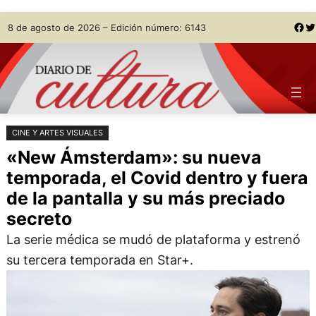
Saltar
Skip
Facebook
Twitter
8 de agosto de 2026 – Edición número: 6143
al
to
contenido
content
CINE Y ARTES VISUALES
«New Ámsterdam»: su nueva
temporada, el Covid dentro y fuera
de la pantalla y su más preciado
secreto
La serie médica se mudó de plataforma y estrenó
su tercera temporada en Star+.