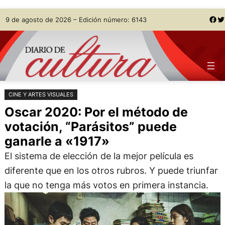
Saltar
Skip
Facebook
Twitter
9 de agosto de 2026 – Edición número: 6143
al
to
contenido
content
CINE Y ARTES VISUALES
Oscar 2020: Por el método de
votación, “Parásitos” puede
ganarle a «1917»
El sistema de elección de la mejor película es
diferente que en los otros rubros. Y puede triunfar
la que no tenga más votos en primera instancia.