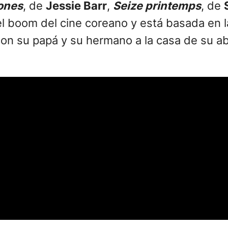
ones
, de
Jessie Barr
,
Seize printemps
, de
el boom del cine coreano y está basada en la
n su papá y su hermano a la casa de su abu