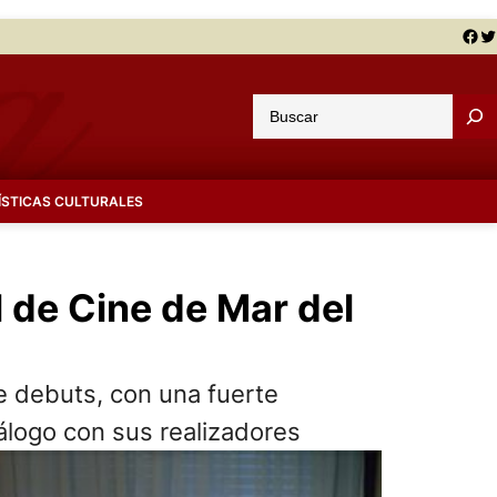
Facebook
Twitter
B
u
s
c
ÍSTICAS CULTURALES
a
r
l de Cine de Mar del
e debuts, con una fuerte
álogo con sus realizadores