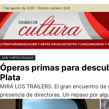
Saltar
Skip
7 de agosto de 2026 – Edición número: 6141
al
to
contenido
content
LITERATURA
MÚSICA
CINE Y ARTES VISUALES
TEATRO Y DANZA
MUSEOS Y 
CINE Y ARTES VISUALES
Óperas primas para descubri
Plata
MIRÁ LOS TRÁILERS. El gran encuentro de c
presencia de directoras. Un repaso por al