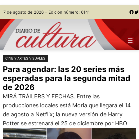
Saltar
Skip
Facebook
Twitter
7 de agosto de 2026 – Edición número: 6141
al
to
contenido
content
CINE Y ARTES VISUALES
Para agendar: las 20 series más
esperadas para la segunda mitad
de 2026
MIRÁ TRÁILERS Y FECHAS. Entre las
producciones locales está Moria que llegará el 14
de agosto a Netflix; la nueva versión de Harry
Potter se estrenará el 25 de diciembre por HBO