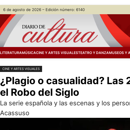
Saltar
Skip
6 de agosto de 2026 – Edición número: 6140
al
to
contenido
content
LITERATURA
MÚSICA
CINE Y ARTES VISUALES
TEATRO Y DANZA
MUSEOS Y 
CINE Y ARTES VISUALES
¿Plagio o casualidad? Las 
el Robo del Siglo
La serie española y las escenas y los pers
Acassuso