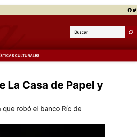
Facebook
Twitter
B
u
s
c
ÍSTICAS CULTURALES
a
r
re La Casa de Papel y
a que robó el banco Río de