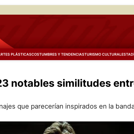
ARTES PLÁSTICAS
COSTUMBRES Y TENDENCIAS
TURISMO CULTURAL
ESTAD
23 notables similitudes ent
onajes que parecerían inspirados en la band