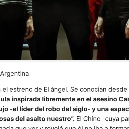
 Argentina
n el estreno de El ángel. Se conocían desd
ícula inspirada libremente en el asesino C
o -el líder del robo del siglo- y una espec
osas del asalto nuestro”.
El Chino -cuya par
 nada que ver y reveló que él no iba a forma