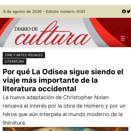
Saltar
Skip
Facebook
Twitter
8 de agosto de 2026 – Edición número: 6142
al
to
contenido
content
CINE Y ARTES VISUALES
LITERATURA
Por qué La Odisea sigue siendo el
viaje más importante de la
literatura occidental
La nueva adaptación de Christopher Nolan
renueva el interés por la obra de Homero y por un
héroe que aún interpela al mundo moderno de la
literatura.