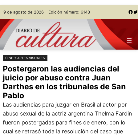
Saltar
Skip
Facebook
Twitter
9 de agosto de 2026 – Edición número: 6143
al
to
contenido
content
CINE Y ARTES VISUALES
Postergaron las audiencias del
juicio por abuso contra Juan
Darthes en los tribunales de San
Pablo
Las audiencias para juzgar en Brasil al actor por
abuso sexual de la actriz argentina Thelma Fardin
fueron postergadas para fines de enero, con lo
cual se retrasó toda la resolución del caso que