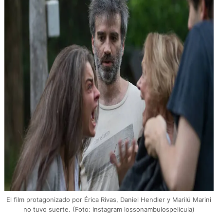
El film protagonizado por Érica Rivas, Daniel Hendler y Marilú Marini
no tuvo suerte. (Foto: Instagram lossonambulospelicula)