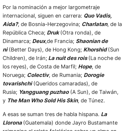
Por la nominación a mejor largometraje
internacional, siguen en carrera:
Quo Vadis,
Aida?
, de Bosnia-Herzegovina;
Charlatan
, de la
República Checa;
Druk
(Otra ronda), de
Dinamarca;
Deux
,de Francia;
Shaonian de
ni
(Better Days), de Hong Kong;
Khorshid
(Sun
Children), de Irán;
La nuit des rois
(La noche de
los reyes), de Costa de Marfil;
Hope
, de
Noruega;
Colectiv
, de Rumania;
Dorogie
tovarishchi
(Queridos camaradas), de
Rusia;
Yangguang puzhao
(A Sun), de Taiwán,
y
The Man Who Sold His Skin
, de Túnez.
A esas se suman tres de habla hispana.
La
Llorona
(Guatemala) donde Jayro Bustamante