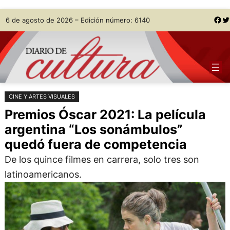
Saltar
Skip
Facebook
Twitter
6 de agosto de 2026 – Edición número: 6140
al
to
contenido
content
CINE Y ARTES VISUALES
Premios Óscar 2021: La película
argentina “Los sonámbulos”
quedó fuera de competencia
De los quince filmes en carrera, solo tres son
latinoamericanos.