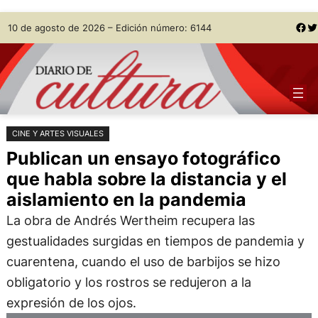
Saltar
Skip
Facebook
Twitter
10 de agosto de 2026 – Edición número: 6144
al
to
contenido
content
CINE Y ARTES VISUALES
Publican un ensayo fotográfico
que habla sobre la distancia y el
aislamiento en la pandemia
La obra de Andrés Wertheim recupera las
gestualidades surgidas en tiempos de pandemia y
cuarentena, cuando el uso de barbijos se hizo
obligatorio y los rostros se redujeron a la
expresión de los ojos.