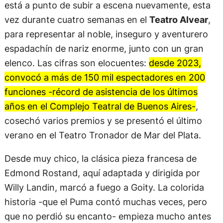
está a punto de subir a escena nuevamente, esta
vez durante cuatro semanas en el
Teatro Alvear
,
para representar al noble, inseguro y aventurero
espadachín de nariz enorme, junto con un gran
elenco. Las cifras son elocuentes:
desde 2023,
convocó a más de 150 mil espectadores en 200
funciones -récord de asistencia de los últimos
años en el Complejo Teatral de Buenos Aires-
,
cosechó varios premios y se presentó el último
verano en el Teatro Tronador de Mar del Plata.
Desde muy chico, la clásica pieza francesa de
Edmond Rostand, aquí adaptada y dirigida por
Willy Landin, marcó a fuego a Goity. La colorida
historia -que el Puma contó muchas veces, pero
que no perdió su encanto- empieza mucho antes