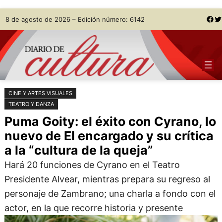
Saltar
Skip
Facebook
Twitter
8 de agosto de 2026 – Edición número: 6142
al
to
contenido
content
CINE Y ARTES VISUALES
TEATRO Y DANZA
Puma Goity: el éxito con Cyrano, lo
nuevo de El encargado y su crítica
a la “cultura de la queja”
Hará 20 funciones de Cyrano en el Teatro
Presidente Alvear, mientras prepara su regreso al
personaje de Zambrano; una charla a fondo con el
actor, en la que recorre historia y presente