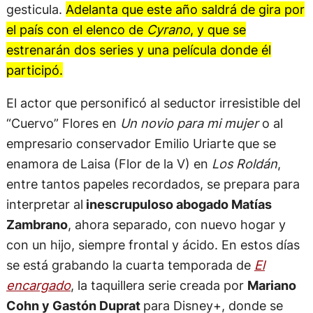
gesticula.
Adelanta que este año saldrá de gira por
el país con el elenco de
Cyrano
, y que se
estrenarán dos series y una película donde él
participó.
El actor que personificó al seductor irresistible del
“Cuervo” Flores en
Un novio para mi mujer
o al
empresario conservador Emilio Uriarte que se
enamora de Laisa (Flor de la V) en
Los Roldán
,
entre tantos papeles recordados, se prepara para
interpretar al
inescrupuloso abogado Matías
Zambrano
, ahora separado, con nuevo hogar y
con un hijo, siempre frontal y ácido. En estos días
se está grabando la cuarta temporada de
El
encargado
, la taquillera serie creada por
Mariano
Cohn y Gastón Duprat
para Disney+, donde se