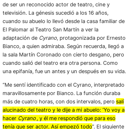
de ser un reconocido actor de teatro, cine y
televisión. La génesis sucedió a los 16 años,
cuando su abuelo lo llevó desde la casa familiar de
El Palomar al Teatro San Martín a ver la
adaptación de
Cyrano
, protagonizada por Ernesto
Bianco, a quien admiraba. Según recuerda, llegó a
la sala Martín Coronado con cierto desgano, pero
cuando salió del teatro era otra persona. Como
una epifanía, fue un antes y un después en su vida.
“Me sentí identificado con el Cyrano, interpretado
maravillosamente por Bianco. La función duraba
más de cuatro horas, con dos intervalos, pero
salí
alucinado del teatro y le dije a mi abuelo: ‘Yo voy a
hacer
Cyrano’
, y él me respondió que para eso
tenía que ser actor. Así empezó todo
”. El siguiente