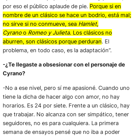
por eso el público aplaude de pie.
Porque si en
nombre de un clásico se hace un bodrio, está mal;
no sirve si no conmueve, sea
Hamlet,
Cyrano
o
Romeo y Julieta
. Los clásicos no
aburren, son clásicos porque perduran
. El
problema, en todo caso, es la adaptación”.
-¿Te llegaste a obsesionar con el personaje de
Cyrano?
-No a ese nivel, pero sí me apasioné. Cuando uno
tiene la dicha de hacer algo con amor, no hay
horarios. Es 24 por siete. Frente a un clásico, hay
que trabajar. No alcanza con ser simpático, tener
seguidores, no es para cualquiera. La primera
semana de ensayos pensé que no iba a poder