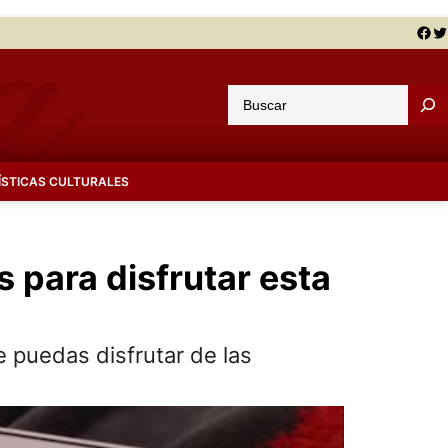
Facebook
Twitter
B
u
s
c
ÍSTICAS CULTURALES
a
r
s para disfrutar esta
 puedas disfrutar de las