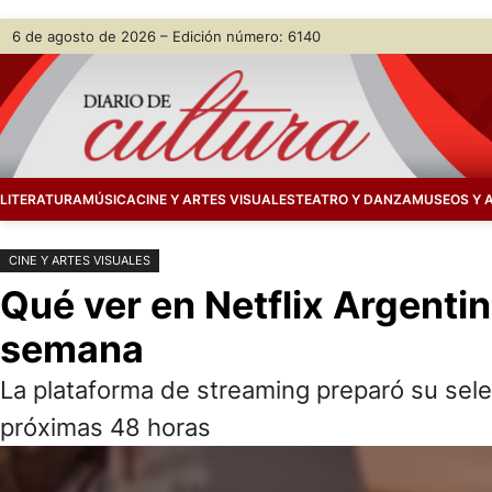
Saltar
Skip
6 de agosto de 2026 – Edición número: 6140
al
to
contenido
content
LITERATURA
MÚSICA
CINE Y ARTES VISUALES
TEATRO Y DANZA
MUSEOS Y 
CINE Y ARTES VISUALES
Qué ver en Netflix Argentina
semana
La plataforma de streaming preparó su sele
próximas 48 horas