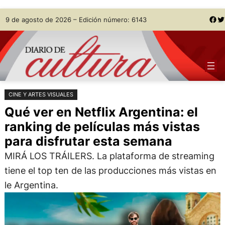
Saltar
Skip
Facebook
Twitter
9 de agosto de 2026 – Edición número: 6143
al
to
contenido
content
CINE Y ARTES VISUALES
Qué ver en Netflix Argentina: el
ranking de películas más vistas
para disfrutar esta semana
MIRÁ LOS TRÁILERS. La plataforma de streaming
tiene el top ten de las producciones más vistas en
le Argentina.