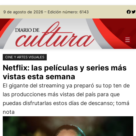
Saltar
Skip
Facebook
Twitter
9 de agosto de 2026 – Edición número: 6143
al
to
contenido
content
CINE Y ARTES VISUALES
Netflix: las películas y series más
vistas esta semana
El gigante del streaming ya preparó su top ten de
las producciones más vistas del país para que
puedas disfrutarlas estos días de descanso; tomá
nota