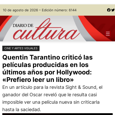
Saltar
Skip
Facebook
Twitter
10 de agosto de 2026 – Edición número: 6144
al
to
contenido
content
CINE Y ARTES VISUALES
Quentin Tarantino criticó las
películas producidas en los
últimos años por Hollywood:
«Prefiero leer un libro»
En un artículo para la revista Sight & Sound, el
ganador del Oscar reveló que le resulta casi
imposible ver una película nueva sin criticarla
hasta la saciedad.