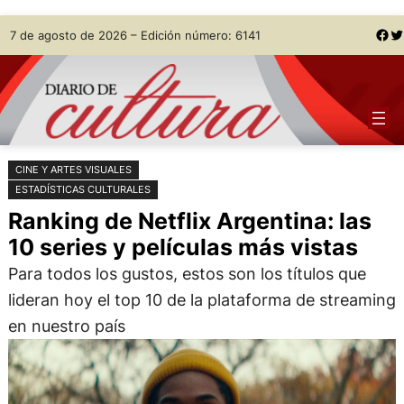
Saltar
Skip
Facebook
Twitter
7 de agosto de 2026 – Edición número: 6141
al
to
contenido
content
CINE Y ARTES VISUALES
ESTADÍSTICAS CULTURALES
Ranking de Netflix Argentina: las
10 series y películas más vistas
Para todos los gustos, estos son los títulos que
lideran hoy el top 10 de la plataforma de streaming
en nuestro país