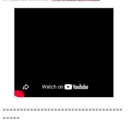
===================================
=====