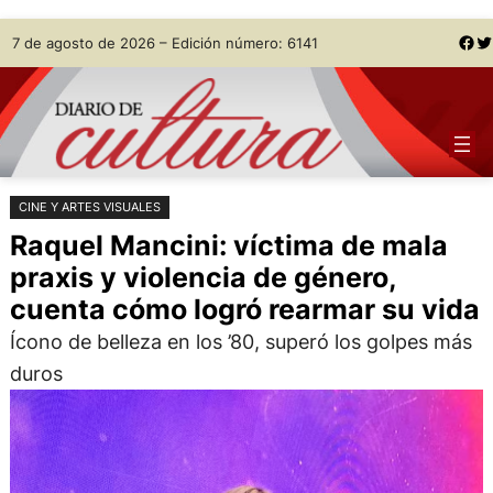
Saltar
Skip
Facebook
Twitter
7 de agosto de 2026 – Edición número: 6141
al
to
contenido
content
CINE Y ARTES VISUALES
Raquel Mancini: víctima de mala
praxis y violencia de género,
cuenta cómo logró rearmar su vida
Ícono de belleza en los ’80, superó los golpes más
duros