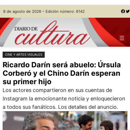
Saltar
Skip
Facebook
Twitter
8 de agosto de 2026 – Edición número: 6142
al
to
contenido
content
CINE Y ARTES VISUALES
Ricardo Darín será abuelo: Úrsula
Corberó y el Chino Darín esperan
su primer hijo
Los actores compartieron en sus cuentas de
Instagram la emocionante noticia y enloquecieron
a todos sus fanáticos. Los detalles del anuncio.