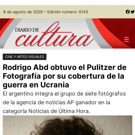
Saltar
Skip
Facebook
Twitter
8 de agosto de 2026 – Edición número: 6143
al
to
contenido
content
CINE Y ARTES VISUALES
Rodrigo Abd obtuvo el Pulitzer de
Fotografía por su cobertura de la
guerra en Ucrania
El argentino integra el grupo de siete fotógrafos
de la agencia de noticias AP ganador en la
categoría Noticias de Última Hora.