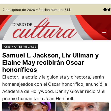
Saltar
Skip
Facebook
Twitter
7 de agosto de 2026 – Edición número: 6141
al
to
contenido
content
CINE Y ARTES VISUALES
Samuel L. Jackson, Liv Ullman y
Elaine May recibirán Oscar
honoríficos
El actor, la actriz y la guionista y directora, serán
homanajeados con el Oscar honorífico, anunció la
Academia de Hollywood. Danny Glover recibirá el
premio humanitario Jean Hersholt.