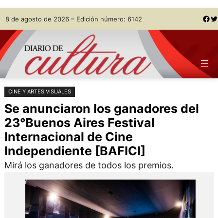
Saltar
Skip
Facebook
Twitter
8 de agosto de 2026 – Edición número: 6142
al
to
contenido
content
CINE Y ARTES VISUALES
Se anunciaron los ganadores del
23°Buenos Aires Festival
Internacional de Cine
Independiente [BAFICI]
Mirá los ganadores de todos los premios.