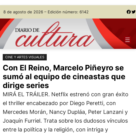
Saltar
Skip
Facebook
Twitter
8 de agosto de 2026 – Edición número: 6142
al
to
contenido
content
CINE Y ARTES VISUALES
Con El Reino, Marcelo Piñeyro se
sumó al equipo de cineastas que
dirige series
MIRÁ EL TRÁILER. Netflix estrenó con gran éxito
el thriller encabezado por Diego Peretti, con
Mercedes Morán, Nancy Dupláa, Peter Lanzani y
Joaquín Furriel. Trata sobre los dudosos vínculos
entre la política y la religión, con intriga y