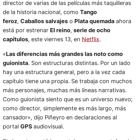
de la historia nacional, como
Tango
feroz
,
Caballos salvajes
o
Plata quemada
ahora
está por estrenar
El reino
,
serie de ocho
capítulos
, este viernes 13, en
Netflix
.
«
Las diferencias más grandes las noto como
guionista
. Son estructuras distintas. Por un lado
hay una estructura general, pero a la vez cada
capítulo tiene una propia. Se trabaja con muchos
más personajes, muchas más líneas narrativas.
Como guionista siento que es un universo nuevo;
como director, simplemente es más largo, más
cansador», dijo Piñeyro en declaraciones al
portal
GPS
audiovisual.
El cineasta contó las ventajas que encontró en la
realización de la serie con respecto al trabajo