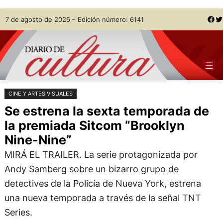
Saltar
Skip
Facebook
Twitter
7 de agosto de 2026 – Edición número: 6141
al
to
contenido
content
CINE Y ARTES VISUALES
Se estrena la sexta temporada de
la premiada Sitcom “Brooklyn
Nine-Nine”
MIRÁ EL TRAILER. La serie protagonizada por
Andy Samberg sobre un bizarro grupo de
detectives de la Policía de Nueva York, estrena
una nueva temporada a través de la señal TNT
Series.