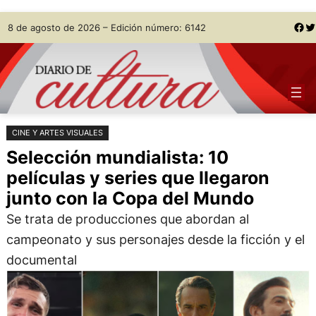
Saltar
Skip
Facebook
Twitter
8 de agosto de 2026 – Edición número: 6142
al
to
contenido
content
CINE Y ARTES VISUALES
Selección mundialista: 10
películas y series que llegaron
junto con la Copa del Mundo
Se trata de producciones que abordan al
campeonato y sus personajes desde la ficción y el
documental