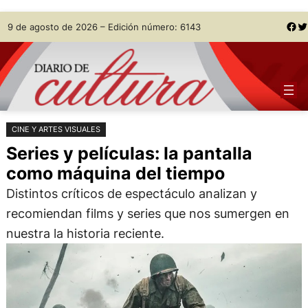
Saltar
Skip
Facebook
Twitter
9 de agosto de 2026 – Edición número: 6143
al
to
contenido
content
CINE Y ARTES VISUALES
Series y películas: la pantalla
como máquina del tiempo
Distintos críticos de espectáculo analizan y
recomiendan films y series que nos sumergen en
nuestra la historia reciente.