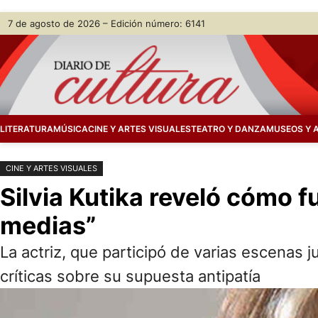
Saltar
Skip
7 de agosto de 2026 – Edición número: 6141
al
to
contenido
content
LITERATURA
MÚSICA
CINE Y ARTES VISUALES
TEATRO Y DANZA
MUSEOS Y 
CINE Y ARTES VISUALES
Silvia Kutika reveló cómo f
medias”
La actriz, que participó de varias escenas j
críticas sobre su supuesta antipatía