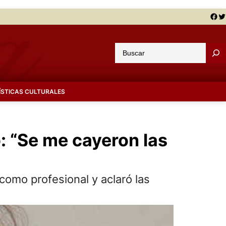
Facebook
Twitter
B
u
s
c
ÍSTICAS CULTURALES
a
r
o: “Se me cayeron las
 como profesional y aclaró las