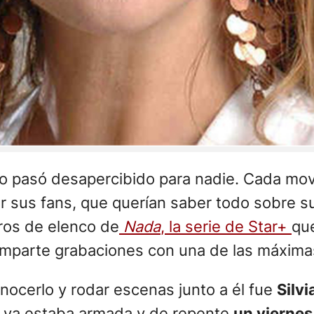
o pasó desapercibido para nadie. Cada mov
sus fans, que querían saber todo sobre su 
ros de elenco de
Nada
, la serie de Star+
que
comparte grabaciones con una de las máxima
nocerlo y rodar escenas junto a él fue
Silvi
ño ya estaba armada y de repente
un vierne