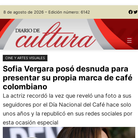
Saltar
Skip
Facebook
Twitter
8 de agosto de 2026 – Edición número: 6142
al
to
contenido
content
CINE Y ARTES VISUALES
Sofia Vergara posó desnuda para
presentar su propia marca de café
colombiano
La actriz recordó la vez que reveló una foto a sus
seguidores por el Día Nacional del Café hace solo
unos años y la republicó en sus redes sociales por
esta ocasión especial