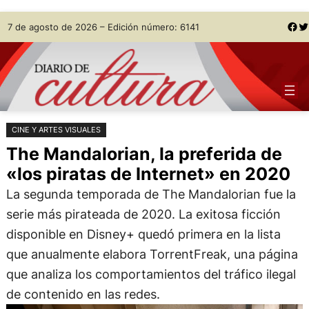
Saltar
Skip
Facebook
Twitter
7 de agosto de 2026 – Edición número: 6141
al
to
contenido
content
CINE Y ARTES VISUALES
The Mandalorian, la preferida de
«los piratas de Internet» en 2020
La segunda temporada de The Mandalorian fue la
serie más pirateada de 2020. La exitosa ficción
disponible en Disney+ quedó primera en la lista
que anualmente elabora TorrentFreak, una página
que analiza los comportamientos del tráfico ilegal
de contenido en las redes.