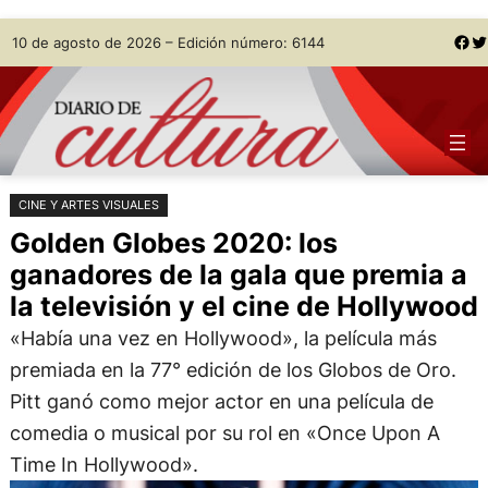
Saltar
Skip
Facebook
Twitter
10 de agosto de 2026 – Edición número: 6144
al
to
contenido
content
CINE Y ARTES VISUALES
Golden Globes 2020: los
ganadores de la gala que premia a
la televisión y el cine de Hollywood
«Había una vez en Hollywood», la película más
premiada en la 77° edición de los Globos de Oro.
Pitt ganó como mejor actor en una película de
comedia o musical por su rol en «Once Upon A
Time In Hollywood».