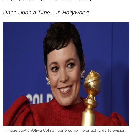
Once Upon a Time… In Hollywood
Image captionOlivia Colman ganó como mejor actriz de televisión