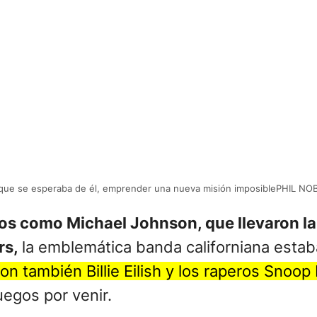
 que se esperaba de él, emprender una nueva misión imposiblePHIL NO
dos como Michael Johnson, que llevaron la
rs,
la emblemática banda californiana estaba 
on también Billie Eilish y los raperos Snoop
uegos por venir.