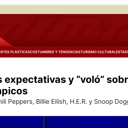
ARTES PLÁSTICAS
COSTUMBRES Y TENDENCIAS
TURISMO CULTURAL
ESTAD
expectativas y “voló” sobre
mpicos
li Peppers, Billie Eilish, H.E.R. y Snoop Dog