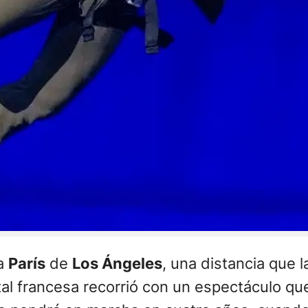
 a
París
de
Los Ángeles
, una distancia que 
al francesa recorrió con un espectáculo que 