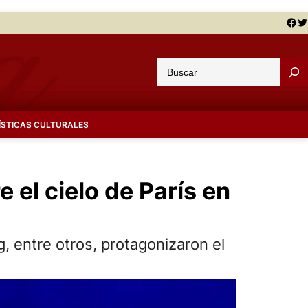
Facebook
Twitter
B
u
s
c
ÍSTICAS CULTURALES
a
r
 el cielo de París en
g, entre otros, protagonizaron el