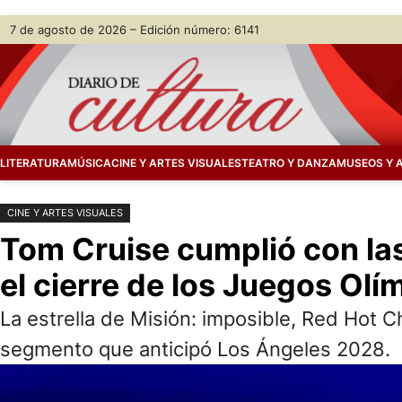
Saltar
Skip
7 de agosto de 2026 – Edición número: 6141
al
to
contenido
content
LITERATURA
MÚSICA
CINE Y ARTES VISUALES
TEATRO Y DANZA
MUSEOS Y 
CINE Y ARTES VISUALES
Tom Cruise cumplió con las 
el cierre de los Juegos Olí
La estrella de Misión: imposible, Red Hot Chi
segmento que anticipó Los Ángeles 2028.