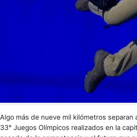
Algo más de nueve mil kilómetros separan
33° Juegos Olímpicos realizados en la capit