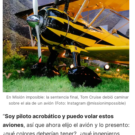
En Misión imposible: la sentencia final, Tom Cruise debió caminar
sobre el ala de un avión (Foto: Instagram @missionimpossible)
“
Soy piloto acrobático y puedo volar estos
aviones
, así que ahora elijo el avión y lo presento:
¿qué colores deberían tener?, ¿qué ingenieros