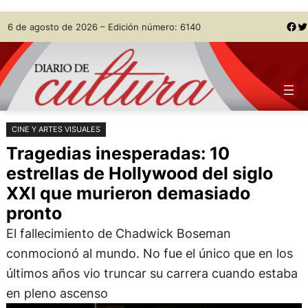
Saltar
Skip
Facebook
Twitter
6 de agosto de 2026 – Edición número: 6140
al
to
contenido
content
CINE Y ARTES VISUALES
Tragedias inesperadas: 10
estrellas de Hollywood del siglo
XXI que murieron demasiado
pronto
El fallecimiento de Chadwick Boseman
conmocionó al mundo. No fue el único que en los
últimos años vio truncar su carrera cuando estaba
en pleno ascenso