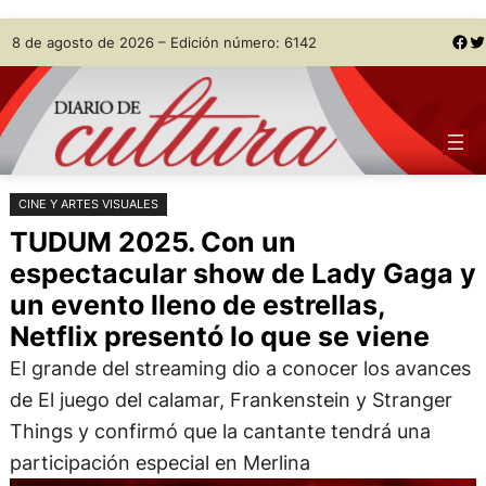
Saltar
Skip
Facebook
Twitter
8 de agosto de 2026 – Edición número: 6142
al
to
contenido
content
CINE Y ARTES VISUALES
TUDUM 2025. Con un
espectacular show de Lady Gaga y
un evento lleno de estrellas,
Netflix presentó lo que se viene
El grande del streaming dio a conocer los avances
de El juego del calamar, Frankenstein y Stranger
Things y confirmó que la cantante tendrá una
participación especial en Merlina