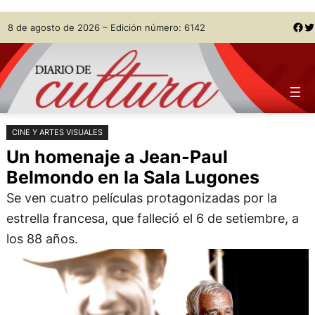
Saltar
Skip
Facebook
Twitter
8 de agosto de 2026 – Edición número: 6142
al
to
contenido
content
CINE Y ARTES VISUALES
Un homenaje a Jean-Paul
Belmondo en la Sala Lugones
Se ven cuatro películas protagonizadas por la
estrella francesa, que falleció el 6 de setiembre, a
los 88 años.