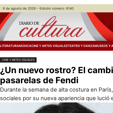
Saltar
Skip
6 de agosto de 2026 – Edición número: 6140
al
to
contenido
content
LITERATURA
MÚSICA
CINE Y ARTES VISUALES
TEATRO Y DANZA
MUSEOS Y 
CINE Y ARTES VISUALES
¿Un nuevo rostro? El cambi
pasarelas de Fendi
Durante la semana de alta costura en París
sociales por su nueva apariencia que lució e