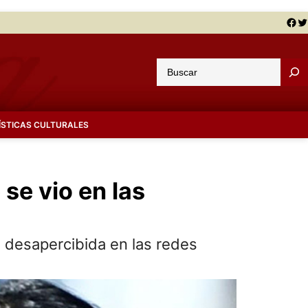
Facebook
Twitter
B
u
s
c
ÍSTICAS CULTURALES
a
r
se vio en las
ó desapercibida en las redes