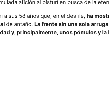
lada afición al bisturí en busca de la eter
i a sus 58 años que, en el desfile,
ha mostr
ral
de antaño.
La frente sin una sola arruga
idad y, principalmente, unos pómulos y l