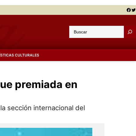
Facebook
Twitter
B
u
s
c
ÍSTICAS CULTURALES
a
r
fue premiada en
la sección internacional del