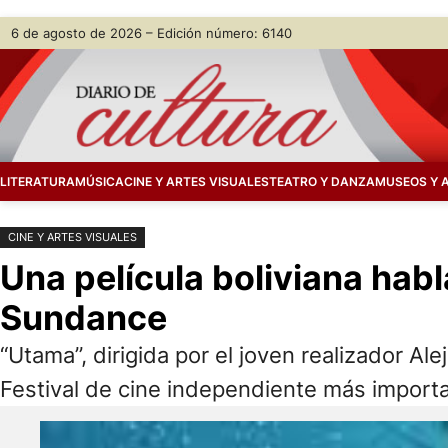
Saltar
Skip
6 de agosto de 2026 – Edición número: 6140
al
to
contenido
content
LITERATURA
MÚSICA
CINE Y ARTES VISUALES
TEATRO Y DANZA
MUSEOS Y 
CINE Y ARTES VISUALES
Una película boliviana hab
Sundance
“Utama”, dirigida por el joven realizador Al
Festival de cine independiente más impor