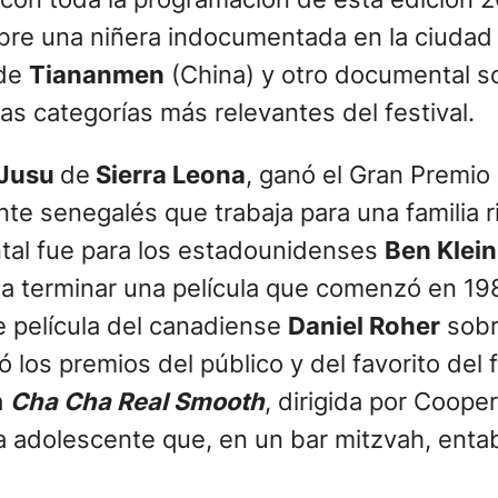
 con toda la programación de esta edición 
bre una niñera indocumentada en la ciuda
 de
Tiananmen
(China) y otro documental sob
as categorías más relevantes del festival.
 Jusu
de
Sierra Leona
, ganó el Gran Premio 
te senegalés que trabaja para una familia r
ntal fue para los estadounidenses
Ben Klein
nta terminar una película que comenzó en 1
e película del canadiense
Daniel Roher
sobr
los premios del público y del favorito del fe
a
Cha Cha Real Smooth
, dirigida por Coope
 adolescente que, en un bar mitzvah, entab