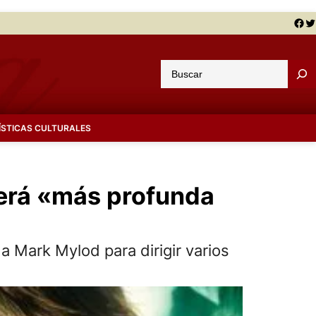
Facebook
Twitter
B
u
s
c
ÍSTICAS CULTURALES
a
r
será «más profunda
a Mark Mylod para dirigir varios