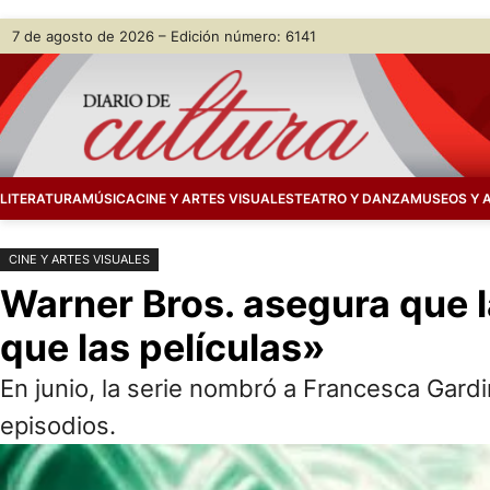
Saltar
Skip
7 de agosto de 2026 – Edición número: 6141
al
to
contenido
content
LITERATURA
MÚSICA
CINE Y ARTES VISUALES
TEATRO Y DANZA
MUSEOS Y 
CINE Y ARTES VISUALES
Warner Bros. asegura que l
que las películas»
En junio, la serie nombró a Francesca Gardi
episodios.