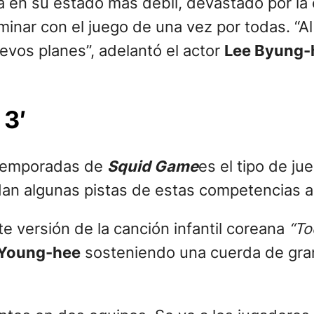
 en su estado más débil, devastado por la c
inar con el juego de una vez por todas. “Al
vos planes”, adelantó el actor
Lee Byung-
 3′
s temporadas de
Squid Game
es el tipo de ju
ix dan algunas pistas de estas competencias 
e versión de la canción infantil coreana
“To
Young-hee
sosteniendo una cuerda de gran