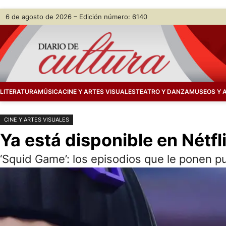
Saltar
Skip
6 de agosto de 2026 – Edición número: 6140
al
to
contenido
content
LITERATURA
MÚSICA
CINE Y ARTES VISUALES
TEATRO Y DANZA
MUSEOS Y 
CINE Y ARTES VISUALES
Ya está disponible en Nétfli
‘Squid Game’: los episodios que le ponen pun