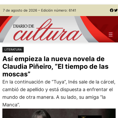
Saltar
Skip
Facebook
Twitter
7 de agosto de 2026 – Edición número: 6141
al
to
contenido
content
LITERATURA
Así empieza la nueva novela de
Claudia Piñeiro, “El tiempo de las
moscas”
En la continuación de “Tuya”, Inés sale de la cárcel,
cambió de apellido y está dispuesta a enfrentar el
mundo de otra manera. A su lado, su amiga “la
Manca”.