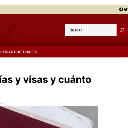
Facebook
Twitter
B
u
s
c
ÍSTICAS CULTURALES
a
r
ías y visas y cuánto
.