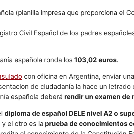
añola (planilla impresa que proporciona el C
egistro Civil Español de los padres españole
danía española ronda los
103,02 euros
.
nsulado
con oficina en Argentina, enviar un
resentacion de ciudadanía la hace un letrado
danía española deberá
rendir un examen de 
el
diploma de español DELE nivel A2 o supe
y el otro es la
prueba de conocimientos co
credita el conocimiento de la Constitución Es