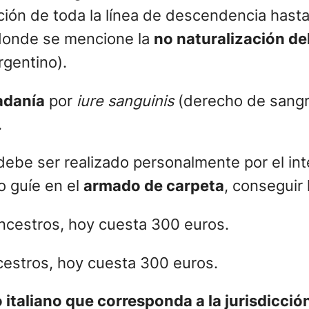
ón de toda la línea de descendencia hasta 
 donde se mencione la
no naturalización d
rgentino).
adanía
por
iure sanguinis
(derecho de sangr
.
a debe ser realizado personalmente por el i
o guíe en el
armado de carpeta
, conseguir 
ancestros, hoy cuesta 300 euros.
italiano que corresponda a la jurisdicción