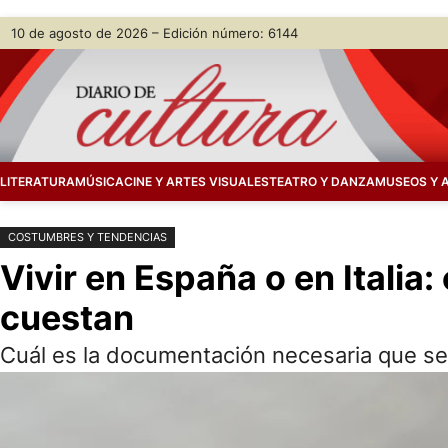
Saltar
Skip
10 de agosto de 2026 – Edición número: 6144
al
to
contenido
content
LITERATURA
MÚSICA
CINE Y ARTES VISUALES
TEATRO Y DANZA
MUSEOS Y 
COSTUMBRES Y TENDENCIAS
Vivir en España o en Italia
cuestan
Cuál es la documentación necesaria que se