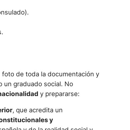
onsulado).
s.
a foto de toda la documentación y
 o un graduado social. No
nacionalidad
y prepararse:
rior
, que acredita un
nstitucionales y
pañola y de la realidad social y