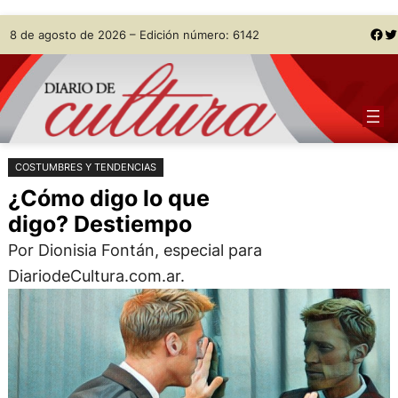
Saltar
Skip
Facebook
Twitter
8 de agosto de 2026 – Edición número: 6142
al
to
contenido
content
COSTUMBRES Y TENDENCIAS
¿Cómo digo lo que
digo? Destiempo
Por Dionisia Fontán, especial para
DiariodeCultura.com.ar.