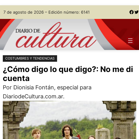
Saltar
Skip
Facebook
Twitter
7 de agosto de 2026 – Edición número: 6141
al
to
contenido
content
COSTUMBRES Y TENDENCIAS
¿Cómo digo lo que digo?: No me di
cuenta
Por Dionisia Fontán, especial para
DiariodeCultura.com.ar.