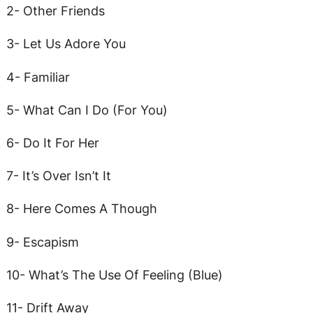
2- Other Friends
3- Let Us Adore You
4- Familiar
5- What Can I Do (For You)
6- Do It For Her
7- It’s Over Isn’t It
8- Here Comes A Though
9- Escapism
10- What’s The Use Of Feeling (Blue)
11- Drift Away