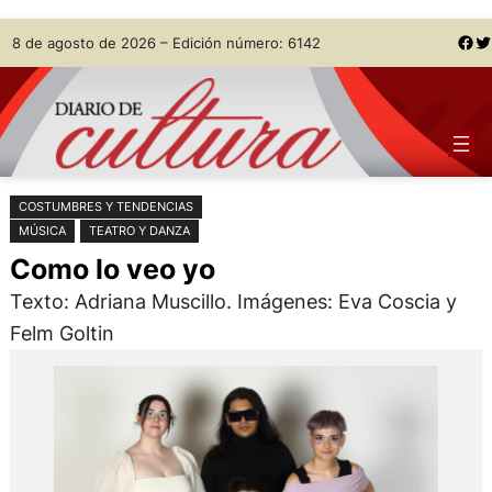
Saltar
Skip
Facebook
Twitter
8 de agosto de 2026 – Edición número: 6142
al
to
contenido
content
COSTUMBRES Y TENDENCIAS
MÚSICA
TEATRO Y DANZA
Como lo veo yo
Texto: Adriana Muscillo. Imágenes: Eva Coscia y
Felm Goltin