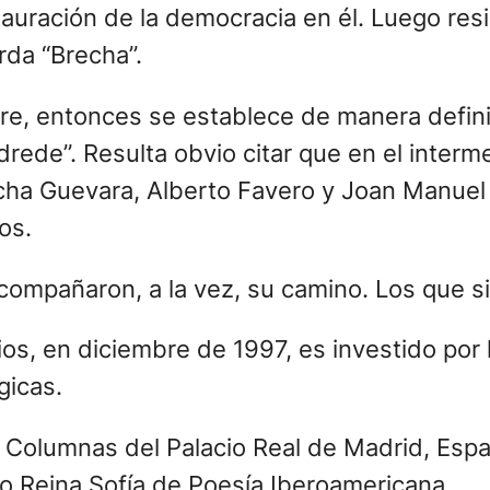
stauración de la democracia en él. Luego re
erda “Brecha”.
gre, entonces se establece de manera defin
drede”. Resulta obvio citar que en el interme
cha Guevara, Alberto Favero y Joan Manuel 
los.
compañaron, a la vez, su camino. Los que 
ios, en diciembre de 1997, es investido po
gicas.
s Columnas del Palacio Real de Madrid, Esp
emio Reina Sofía de Poesía Iberoamericana.