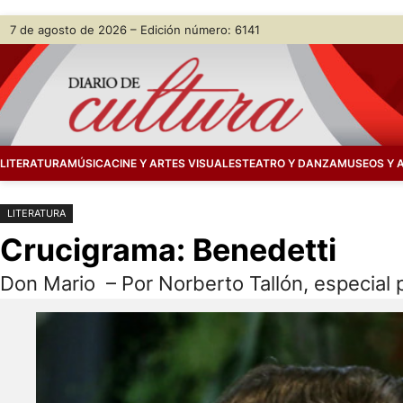
Saltar
Skip
7 de agosto de 2026 – Edición número: 6141
al
to
contenido
content
LITERATURA
MÚSICA
CINE Y ARTES VISUALES
TEATRO Y DANZA
MUSEOS Y 
LITERATURA
Crucigrama: Benedetti
Don Mario – Por Norberto Tallón, especial 