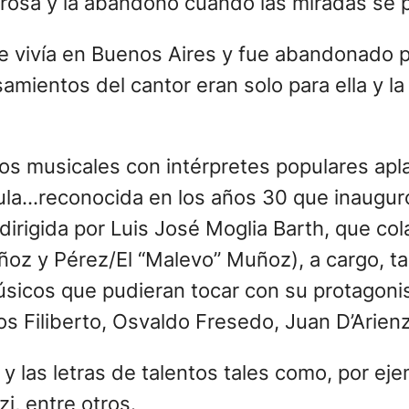
morosa y la abandonó cuando las miradas se 
 vivía en Buenos Aires y fue abandonado p
mientos del cantor eran solo para ella y la 
s musicales con intérpretes populares apla
a…reconocida en los años 30 que inauguró l
irigida por Luis José Moglia Barth, que col
uñoz y Pérez/El “Malevo” Muñoz), a cargo, 
úsicos que pudieran tocar con su protagonis
s Filiberto, Osvaldo Fresedo, Juan D’Arienz
 y las letras de talentos tales como, por e
, entre otros.