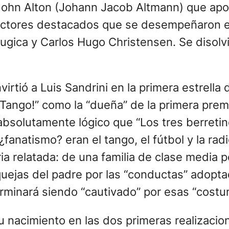
 John Alton (Johann Jacob Altmann) que apo
rectores destacados que se desempeñaron e
ugica y Carlos Hugo Christensen. Se disol
rtió a Luis Sandrini en la primera estrella 
“¡Tango!” como la “dueña” de la primera prem
bsolutamente lógico que “Los tres berretines
fanatismo? eran el tango, el fútbol y la radi
ia relatada: de una familia de clase media 
s quejas del padre por las “conductas” adopt
rminará siendo “cautivado” por esas “costu
su nacimiento en las dos primeras realizacio