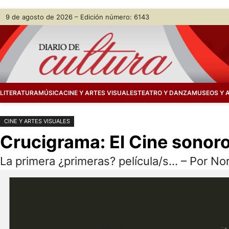
Saltar
Skip
9 de agosto de 2026 – Edición número: 6143
al
to
contenido
content
LITERATURA
MÚSICA
CINE Y ARTES VISUALES
TEATRO Y DANZA
MUSEOS Y 
CINE Y ARTES VISUALES
Crucigrama: El Cine sonor
La primera ¿primeras? película/s… – Por Nor