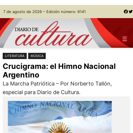
Saltar
Skip
Facebook
Twitter
7 de agosto de 2026 – Edición número: 6141
al
to
contenido
content
LITERATURA
MÚSICA
Crucigrama: el Himno Nacional
Argentino
La Marcha Patriótica – Por Norberto Tallón,
especial para Diario de Cultura.