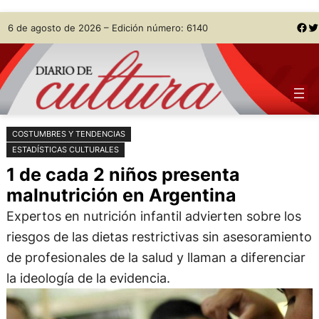
Saltar
Skip
Facebook
Twitter
6 de agosto de 2026 – Edición número: 6140
al
to
contenido
content
COSTUMBRES Y TENDENCIAS
ESTADÍSTICAS CULTURALES
1 de cada 2 niños presenta
malnutrición en Argentina
Expertos en nutrición infantil advierten sobre los
riesgos de las dietas restrictivas sin asesoramiento
de profesionales de la salud y llaman a diferenciar
la ideología de la evidencia.