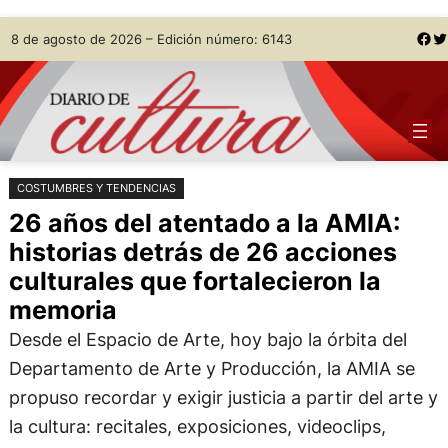
Saltar
Skip
Facebook
Twitter
8 de agosto de 2026 – Edición número: 6143
al
to
contenido
content
COSTUMBRES Y TENDENCIAS
26 años del atentado a la AMIA:
historias detrás de 26 acciones
culturales que fortalecieron la
memoria
Desde el Espacio de Arte, hoy bajo la órbita del
Departamento de Arte y Producción, la AMIA se
propuso recordar y exigir justicia a partir del arte y
la cultura: recitales, exposiciones, videoclips,