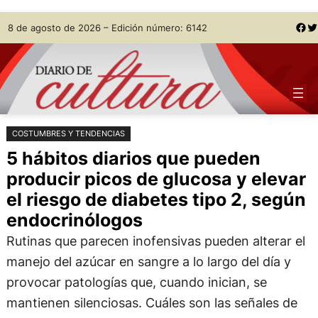
Saltar
Skip
Facebook
Twitter
8 de agosto de 2026 – Edición número: 6142
al
to
contenido
content
COSTUMBRES Y TENDENCIAS
5 hábitos diarios que pueden
producir picos de glucosa y elevar
el riesgo de diabetes tipo 2, según
endocrinólogos
Rutinas que parecen inofensivas pueden alterar el
manejo del azúcar en sangre a lo largo del día y
provocar patologías que, cuando inician, se
mantienen silenciosas. Cuáles son las señales de