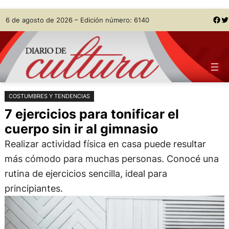
Saltar
Skip
Facebook
Twitter
6 de agosto de 2026 – Edición número: 6140
al
to
contenido
content
COSTUMBRES Y TENDENCIAS
7 ejercicios para tonificar el
cuerpo sin ir al gimnasio
Realizar actividad física en casa puede resultar
más cómodo para muchas personas. Conocé una
rutina de ejercicios sencilla, ideal para
principiantes.